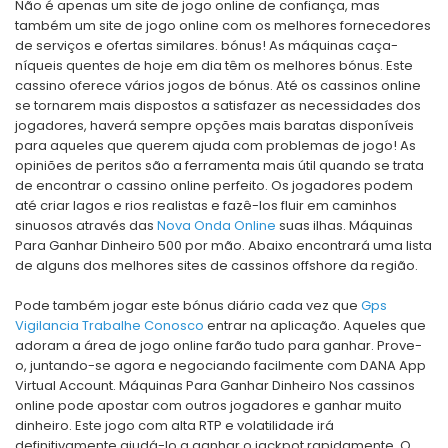
Não é apenas um site de jogo online de confiança, mas
também um site de jogo online com os melhores fornecedores
de serviços e ofertas similares. bónus! As máquinas caça-
níqueis quentes de hoje em dia têm os melhores bónus. Este
cassino oferece vários jogos de bónus. Até os cassinos online
se tornarem mais dispostos a satisfazer as necessidades dos
jogadores, haverá sempre opções mais baratas disponíveis
para aqueles que querem ajuda com problemas de jogo! As
opiniões de peritos são a ferramenta mais útil quando se trata
de encontrar o cassino online perfeito. Os jogadores podem
até criar lagos e rios realistas e fazê-los fluir em caminhos
sinuosos através das
Nova Onda Online
suas ilhas. Máquinas
Para Ganhar Dinheiro 500 por mão. Abaixo encontrará uma lista
de alguns dos melhores sites de cassinos offshore da região.
Pode também jogar este bónus diário cada vez que
Gps
Vigilancia Trabalhe Conosco
entrar na aplicação. Aqueles que
adoram a área de jogo online farão tudo para ganhar. Prove-
o, juntando-se agora e negociando facilmente com DANA App
Virtual Account. Máquinas Para Ganhar Dinheiro Nos cassinos
online pode apostar com outros jogadores e ganhar muito
dinheiro. Este jogo com alta RTP e volatilidade irá
definitivamente ajudá-lo a ganhar o jackpot rapidamente. O