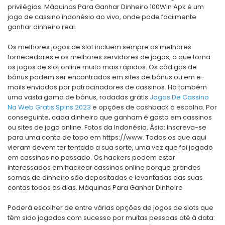
privilégios. Máquinas Para Ganhar Dinheiro 100Win Apk é um
jogo de cassino indonésio ao vivo, onde pode facilmente
ganhar dinheiro real.
Os melhores jogos de slot incluem sempre os melhores
fornecedores e os melhores servidores de jogos, o que torna
os jogos de slot online muito mais rápidos. Os códigos de
bónus podem ser encontrados em sites de bónus ou em e-
mails enviados por patrocinadores de cassinos. Há também
uma vasta gama de bónus, rodadas grátis
Jogos De Cassino
Na Web Gratis Spins 2023
e opções de cashback à escolha. Por
conseguinte, cada dinheiro que ganham é gasto em cassinos
ou sites de jogo online. Fotos da Indonésia, Ásia: Inscreva-se
para uma conta de topo em https://www. Todos os que aqui
vieram devem ter tentado a sua sorte, uma vez que foi jogado
em cassinos no passado. Os hackers podem estar
interessados em hackear cassinos online porque grandes
somas de dinheiro são depositadas e levantadas das suas
contas todos os dias. Máquinas Para Ganhar Dinheiro
Poderá escolher de entre várias opções de jogos de slots que
têm sido jogados com sucesso por muitas pessoas até à data: