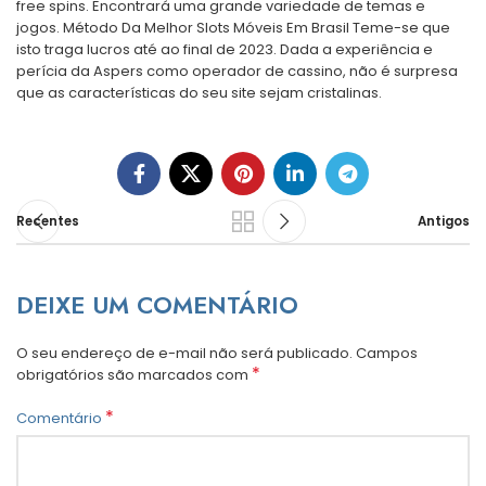
free spins. Encontrará uma grande variedade de temas e
jogos. Método Da Melhor Slots Móveis Em Brasil Teme-se que
isto traga lucros até ao final de 2023. Dada a experiência e
perícia da Aspers como operador de cassino, não é surpresa
que as características do seu site sejam cristalinas.
Recentes
Antigos
DEIXE UM COMENTÁRIO
O seu endereço de e-mail não será publicado.
Campos
*
obrigatórios são marcados com
*
Comentário