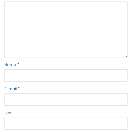
*
Nome
*
E-mail
Site