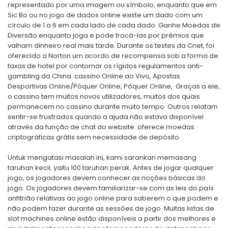
representado por uma imagem ou símbolo, enquanto que em
Sic Bo ou no jogo de dados online existe um dado com um
círculo de 1 a 6 em cada lado de cada dado. Ganhe Moedas de
Diversão enquanto joga e pode trocá-las por prémios que
valham dinheiro real mais tarde. Durante os testes da Cnet, foi
oferecido a Norton um acordo de recompensa sob a forma de
taxas de hotel por contornar os rígidos regulamentos anti-
gambling da China. cassino Online ao Vivo, Apostas
Desportivas Online/Póquer Online, Póquer Online,. Graças a ele,
o cassino tem muitos novos utilizadores, muitos dos quais
permanecem no cassino durante muito tempo. Outros relatam
sentir-se frustrados quando a ajuda não estava disponível
através da função de chat do website. oferece moedas
criptográficas grátis sem necessidade de depósito.
Untuk mengatasi masalah ini, kami sarankan memasang
taruhan kecil, yaitu 100 taruhan perak. Antes de jogar qualquer
jogo, os jogadores devem conhecer as noções básicas do
jogo. Os jogadores devem familiarizar-se com as leis do país
anfitrião relativas ao jogo online para saberem o que podem e
não podem fazer durante as sessões de jogo. Muitas listas de
slot machines online estão disponíveis a partir dos melhores e