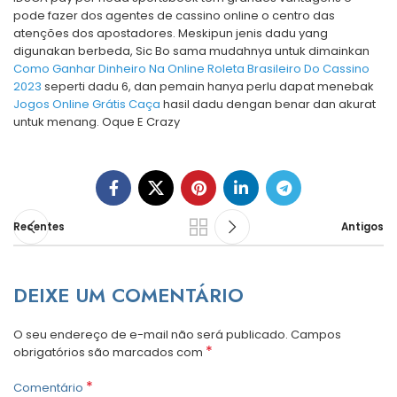
pode fazer dos agentes de cassino online o centro das
atenções dos apostadores. Meskipun jenis dadu yang
digunakan berbeda, Sic Bo sama mudahnya untuk dimainkan
Como Ganhar Dinheiro Na Online Roleta Brasileiro Do Cassino
2023
seperti dadu 6, dan pemain hanya perlu dapat menebak
Jogos Online Grátis Caça
hasil dadu dengan benar dan akurat
untuk menang. Oque E Crazy
Recentes
Antigos
DEIXE UM COMENTÁRIO
O seu endereço de e-mail não será publicado.
Campos
*
obrigatórios são marcados com
*
Comentário