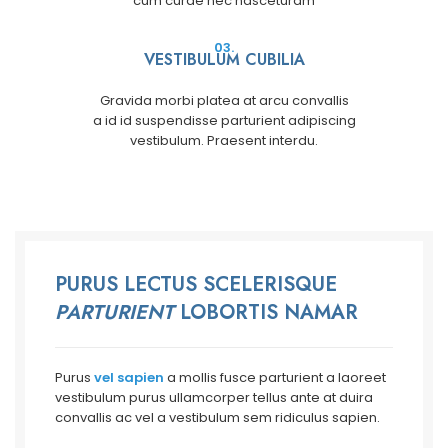
cum curae nec nasceturam
03.
VESTIBULUM CUBILIA
Gravida morbi platea at arcu convallis
a id id suspendisse parturient adipiscing
vestibulum. Praesent interdu.
PURUS LECTUS SCELERISQUE
PARTURIENT
LOBORTIS NAMAR
Purus
vel sapien
a mollis fusce parturient a laoreet
vestibulum purus ullamcorper tellus ante at duira
convallis ac vel a vestibulum sem ridiculus sapien.