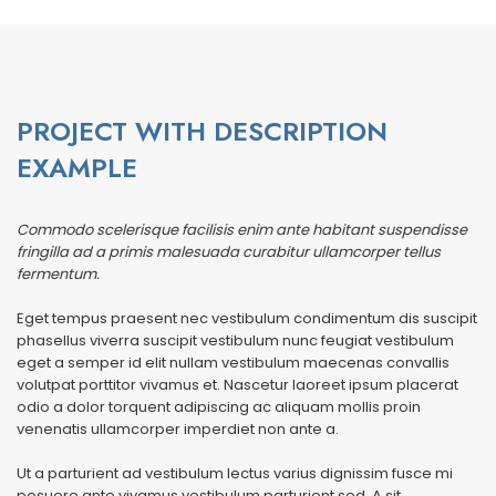
PROJECT WITH DESCRIPTION
EXAMPLE
Commodo scelerisque facilisis enim ante habitant suspendisse
fringilla ad a primis malesuada curabitur ullamcorper tellus
fermentum.
Eget tempus praesent nec vestibulum condimentum dis suscipit
phasellus viverra suscipit vestibulum nunc feugiat vestibulum
eget a semper id elit nullam vestibulum maecenas convallis
volutpat porttitor vivamus et. Nascetur laoreet ipsum placerat
odio a dolor torquent adipiscing ac aliquam mollis proin
venenatis ullamcorper imperdiet non ante a.
Ut a parturient ad vestibulum lectus varius dignissim fusce mi
posuere ante vivamus vestibulum parturient sed. A sit