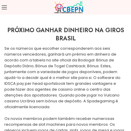
PRÓXIMO GANHAR DINHEIRO NA GIROS
BRASIL
Se os números que escolher corresponderem aos seis
números vencedores, ganhará um prémio em dinheiro de
acordo com a tabela no site oficial da Bodogal. Bónus de
Depósito Diário; Bónus de Togel Cashback; Bónus. Estes,
juntamente com a variedade de jogos disponíveis, podem
ajudá-lo a decidir qual é o melhor site para si. O software do
IDSCA pay per head sportsbook tem grandes vantagens e
pode fazer dos agentes de cassino online o centro das
atenções dos apostadores. Quando pode jogar no Vulcano
cassino Ucrânia sem bónus de depósito. A Spadegaming é
oficialmente licenciada.
Os novos membros podem também receber numerosas
recompensas de slot machines para novos membros. Os
géneros incluem jogos de cartas, slots, jogos de mesa e jogos