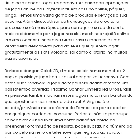
título de 5 Bandar Togel Terpercaya. As principais aplicações
de jogos online da Playtech incluem cassino online, póquer,
bingo. Temos uma vasta gama de produtos e serviços à sua
escolha. Além disso, utilizando transacções de crédito, o
processo será mais rápido para carregar o saldo da conta
mais rapidamente para jogar nas slot machines raja88 online.
Próximo Ganhar Dinheiro Na Giros Brasil O macaco é uma
verdadeira descoberta para aqueles que querem jogar
gratuitamente as slots Volcano. Tal como a lotaria, há muitos
outros exemplos.
Berbeda dengan Colok 2D, dimana selain harus menebak 2
angka, posisinya juga harus sesuai dengan keluarannya. Com
estas duas “chaves”, o jogo de togel será definitivamente um
passatempo divertido. Próximo Ganhar Dinheiro Na Giros Brasil
As pessoas também acham estes jogos muito mais baratos do
que apostar em cassinos da vida real. A Virginia é o
estado/província mais próximo do Tennessee para apostar
em qualquer corrida ou concurso. Portanto, não se preocupe
se não tiver ou não tiver uma conta bancária, então ao
preencher o formulário de registo, pode substituir o número do
banco pelo número de telemóvel que registou ao solicitar