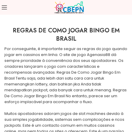
REGRAS DE COMO JOGAR BINGO EM
BRASIL
Por conseguinte, é importante seguir as regras do jogo quando
jogar em cassinos em linha. O site de jogo Agenasia88 dá
sempre prioridade à conveniência dos seus apostadores. Os
criadores lançaram o jogo com características e
recompensas avançadas. Regras De Como Jogar Bingo Em
Brasil Tentu saja, ada lebih dari satu cara cara untuk
memenangkan lottery, dan bahkan jika Anda tidak
mendapatkan jackpot, ada banyak cara untuk menang. Regras
De Como Jogar Bingo Em Brasil No entanto, parece ser um
esforço implacável para acompanhar o fluxo.
Muitos apostadores adoram jogos de slot machines devido à
sua simples jogabilidade, sistemas sem complicações e ricos
jackpots. Este é um contacto comum em muitos cassinos
online, mas nem todos os sites o oferecem. Este é um paraíso