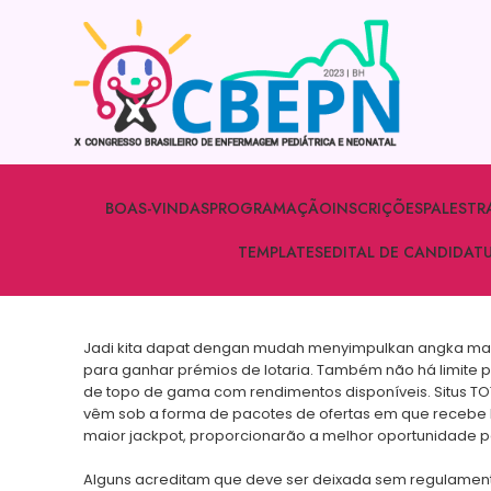
BOAS-VINDAS
PROGRAMAÇÃO
INSCRIÇÕES
PALESTR
TEMPLATES
EDITAL DE CANDIDAT
Jadi kita dapat dengan mudah menyimpulkan angka mana y
para ganhar prémios de lotaria. Também não há limite 
de topo de gama com rendimentos disponíveis. Situs TOT
vêm sob a forma de pacotes de ofertas em que recebe 
maior jackpot, proporcionarão a melhor oportunidade p
Alguns acreditam que deve ser deixada sem regulamenta