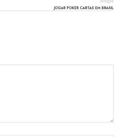
Antigos
JOGAR POKER CARTAS EM BRASIL