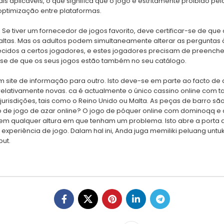
aplicáveis, o que significa que o jogo é estritamente proibido pelo 
ptimização entre plataformas.
e Se tiver um fornecedor de jogos favorito, deve certificar-se de 
altas. Mas os adultos podem simultaneamente alterar as perguntas
recidos a certos jogadores, e estes jogadores precisam de preencher
ar-se de que os seus jogos estão também no seu catálogo.
um site de informação para outro. Isto deve-se em parte ao facto de
elativamente novas. ca é actualmente o único cassino online com t
jurisdições, tais como o Reino Unido ou Malta. As peças de barro sã
de jogo de azar online? O jogo de póquer online com dominoqq e c
m qualquer altura em que tenham um problema. Isto abre a porta 
xperiência de jogo. Dalam hal ini, Anda juga memiliki peluang un
ut.