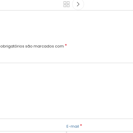
*
obrigatórios são marcados com
*
E-mail