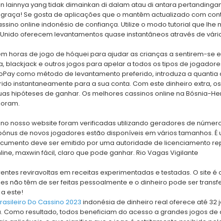
lainnya yang tidak dimainkan di dalam atau di antara pertandingan 
e graça! Se gosta de aplicações que o mantêm actualizado com conte
no online indonésio de confiança. Utilize o modo tutorial que lh
o Unido oferecem levantamentos quase instantâneos através de vári
tem horas de jogo de hóquei para ajudar as crianças a sentirem-se 
blackjack e outros jogos para apelar a todos os tipos de jogadores.
ntroPay como método de levantamento preferido, introduza a quantia
erido instantaneamente para a sua conta. Com este dinheiro extra, 
suas hipóteses de ganhar. Os melhores cassinos online na Bósnia-H
doram.
no nosso website foram verificadas utilizando geradores de número
bónus de novos jogadores estão disponíveis em vários tamanhos. É 
ocumento deve ser emitido por uma autoridade de licenciamento rep
nline, maxwin fácil, claro que pode ganhar. Rio Vagas Vigilante
entes reviravoltas em receitas experimentadas e testadas. O site é 
ões não têm de ser feitas pessoalmente e o dinheiro pode ser transf
a este!
rasileiro Do Cassino 2023
indonésia de dinheiro real oferece até 32 
. Como resultado, todos beneficiam do acesso a grandes jogos de a