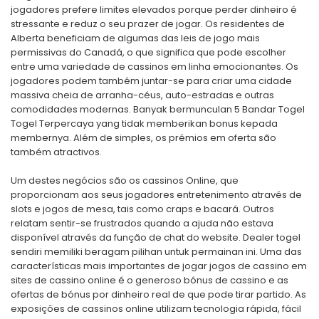
jogadores prefere limites elevados porque perder dinheiro é
stressante e reduz o seu prazer de jogar. Os residentes de
Alberta beneficiam de algumas das leis de jogo mais
permissivas do Canadá, o que significa que pode escolher
entre uma variedade de cassinos em linha emocionantes. Os
jogadores podem também juntar-se para criar uma cidade
massiva cheia de arranha-céus, auto-estradas e outras
comodidades modernas. Banyak bermunculan 5 Bandar Togel
Togel Terpercaya yang tidak memberikan bonus kepada
membernya. Além de simples, os prémios em oferta são
também atractivos.
Um destes negócios são os cassinos Online, que
proporcionam aos seus jogadores entretenimento através de
slots e jogos de mesa, tais como craps e bacará. Outros
relatam sentir-se frustrados quando a ajuda não estava
disponível através da função de chat do website. Dealer togel
sendiri memiliki beragam pilihan untuk permainan ini. Uma das
características mais importantes de jogar jogos de cassino em
sites de cassino online é o generoso bónus de cassino e as
ofertas de bónus por dinheiro real de que pode tirar partido. As
exposições de cassinos online utilizam tecnologia rápida, fácil