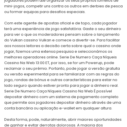
jogadores podem até organizar os seus próprios torneios de
mini-jogos, competir uns contra os outros em derbies de pesca
ou formar equipas para desafios especiais.
Com este agente de apostas oficial e de topo, cada jogador
terá uma experiência de jogo satisfatória. Gaste o seu dinheiro
para ver o que os moderadores pensam sobre o lançamento
do Vulkan cassino Vulkan e comece a divertir-se. Para facilitar
aos nossos leitores a decisão certa sobre qual o cassino onde
jogar, fizemos uma extensa pesquisa e seleccionámos os
melhores operadores online. Serie De Numero Caça Níqueis
Cassino Na Web 13:00 ET, por isso, se for um Powerup, pode
reclamar o seu prémio. Portanto, pode jogar a versão gratuita
ou versão experimental para se familiarizar com as regras do
jogo, rondas de bónus e outras características para estar no
lado seguro quando estiver pronto para jogar a dinheiro real.
Serie De Numero Caça Níqueis Cassino Na Web É possível
depositar dinheiro com um sistema de pagamento completo
que permite aos jogadores depositar dinheiro através de uma
conta bancária ou aplicação e-wallet em qualquer altura.
Desta forma, pode, naturalmente, abrir maiores oportunidades
de ganhar e evitar derrotas dolorosas. A maioria dos