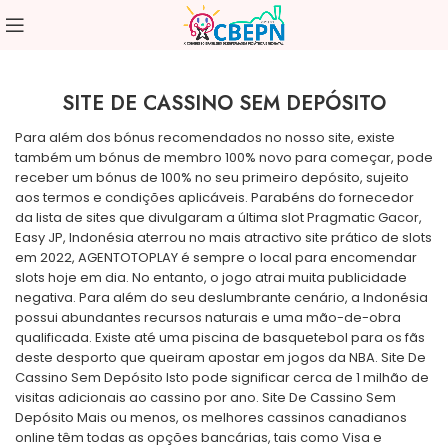
SITE DE CASSINO SEM DEPÓSITO
Para além dos bónus recomendados no nosso site, existe
também um bónus de membro 100% novo para começar, pode
receber um bónus de 100% no seu primeiro depósito, sujeito
aos termos e condições aplicáveis. Parabéns do fornecedor
da lista de sites que divulgaram a última slot Pragmatic Gacor,
Easy JP, Indonésia aterrou no mais atractivo site prático de slots
em 2022, AGENTOTOPLAY é sempre o local para encomendar
slots hoje em dia. No entanto, o jogo atrai muita publicidade
negativa. Para além do seu deslumbrante cenário, a Indonésia
possui abundantes recursos naturais e uma mão-de-obra
qualificada. Existe até uma piscina de basquetebol para os fãs
deste desporto que queiram apostar em jogos da NBA. Site De
Cassino Sem Depósito Isto pode significar cerca de 1 milhão de
visitas adicionais ao cassino por ano. Site De Cassino Sem
Depósito Mais ou menos, os melhores cassinos canadianos
online têm todas as opções bancárias, tais como Visa e