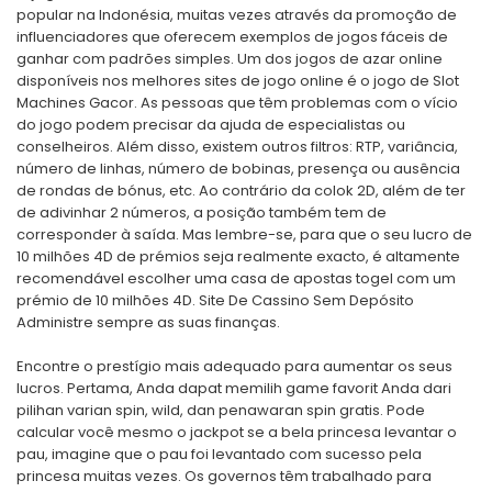
popular na Indonésia, muitas vezes através da promoção de
influenciadores que oferecem exemplos de jogos fáceis de
ganhar com padrões simples. Um dos jogos de azar online
disponíveis nos melhores sites de jogo online é o jogo de Slot
Machines Gacor. As pessoas que têm problemas com o vício
do jogo podem precisar da ajuda de especialistas ou
conselheiros. Além disso, existem outros filtros: RTP, variância,
número de linhas, número de bobinas, presença ou ausência
de rondas de bónus, etc. Ao contrário da colok 2D, além de ter
de adivinhar 2 números, a posição também tem de
corresponder à saída. Mas lembre-se, para que o seu lucro de
10 milhões 4D de prémios seja realmente exacto, é altamente
recomendável escolher uma casa de apostas togel com um
prémio de 10 milhões 4D. Site De Cassino Sem Depósito
Administre sempre as suas finanças.
Encontre o prestígio mais adequado para aumentar os seus
lucros. Pertama, Anda dapat memilih game favorit Anda dari
pilihan varian spin, wild, dan penawaran spin gratis. Pode
calcular você mesmo o jackpot se a bela princesa levantar o
pau, imagine que o pau foi levantado com sucesso pela
princesa muitas vezes. Os governos têm trabalhado para