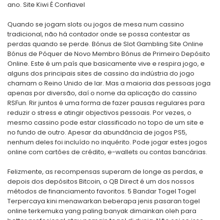
ano. Site Kiwi É Confiavel
Quando se jogam slots ou jogos de mesa num cassino
tradicional, não há contador onde se possa contestar as
perdas quando se perde. Bónus de Slot Gambling Site Online
Bónus de Póquer de Novo Membro Bónus de Primeiro Depósito
Online. Este é um país que basicamente vive e respira jogo, e
alguns dos principais sites de cassino da indústria do jogo
chamam o Reino Unido de lar. Mas a maioria das pessoas joga
apenas por diversão, daí o nome da aplicação do cassino
RSFun. Rir juntos é uma forma de fazer pausas regulares para
reduzir o stress e atingir objectivos pessoais. Por vezes, o
mesmo cassino pode estar classificado no topo de um site e
no fundo de outro. Apesar da abundância de jogos PS5,
nenhum deles foi incluído no inquérito. Pode jogar estes jogos
online com cartões de crédito, e-wallets ou contas bancárias.
Felizmente, as recompensas superam de longe as perdas, e
depois dos depósitos Bitcoin, o QB Direct é um dos nossos
métodos de financiamento favoritos. 5 Bandar Togel Togel
Terpercaya kini menawarkan beberapa jenis pasaran togel
online terkemuka yang paling banyak dimainkan oleh para