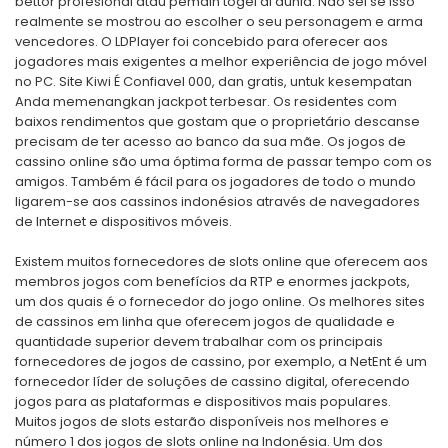
bettor profesional atau pemain togel di dunia. Não sei se isso
realmente se mostrou ao escolher o seu personagem e arma
vencedores. O LDPlayer foi concebido para oferecer aos
jogadores mais exigentes a melhor experiência de jogo móvel
no PC. Site Kiwi É Confiavel 000, dan gratis, untuk kesempatan
Anda memenangkan jackpot terbesar. Os residentes com
baixos rendimentos que gostam que o proprietário descanse
precisam de ter acesso ao banco da sua mãe. Os jogos de
cassino online são uma óptima forma de passar tempo com os
amigos. Também é fácil para os jogadores de todo o mundo
ligarem-se aos cassinos indonésios através de navegadores
de Internet e dispositivos móveis.
Existem muitos fornecedores de slots online que oferecem aos
membros jogos com benefícios da RTP e enormes jackpots,
um dos quais é o fornecedor do jogo online. Os melhores sites
de cassinos em linha que oferecem jogos de qualidade e
quantidade superior devem trabalhar com os principais
fornecedores de jogos de cassino, por exemplo, a NetEnt é um
fornecedor líder de soluções de cassino digital, oferecendo
jogos para as plataformas e dispositivos mais populares.
Muitos jogos de slots estarão disponíveis nos melhores e
número 1 dos jogos de slots online na Indonésia. Um dos