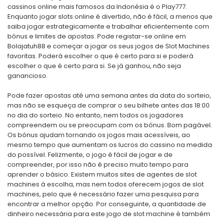
cassinos online mais famosos da Indonésia é o Play777.
Enquanto jogar slots online é divertido, não é fácil, a menos que
saiba jogar estrategicamente e trabalhar eficientemente com
bónus e limites de apostas. Pode registar-se online em
Bolajatuh88 e começar a jogar os seus jogos de Slot Machines
favoritas. Poderá escolher o que é certo para si e poderá
escolher o que é certo para si. Se já ganhou, não seja
ganancioso.
Pode fazer apostas até uma semana antes da data do sorteio,
mas não se esqueça de comprar o seu bilhete antes das 18:00
no dia do sorteio. No entanto, nem todos os jogadores
compreendem ou se preocupam com os bónus. Bom pagável.
Os bónus ajudam tornando os jogos mais acessíveis, ao
mesmo tempo que aumentam os lucros do cassino na medida
do possível. Felizmente, o jogo é fácil de jogar e de
compreender, por isso não é preciso muito tempo para
aprender o básico. Existem muitos sites de agentes de slot
machines à escolha, mas nem todos oferecem jogos de slot
machines, pelo que é necessário fazer uma pesquisa para
encontrar a melhor opção. Por conseguinte, a quantidade de
dinheiro necessária para este jogo de slot machine é também