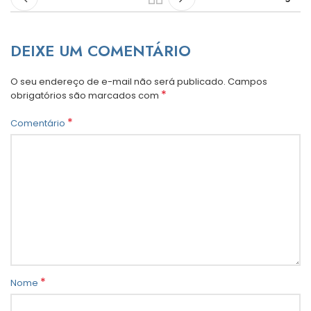
DEIXE UM COMENTÁRIO
O seu endereço de e-mail não será publicado.
Campos
*
obrigatórios são marcados com
*
Comentário
*
Nome