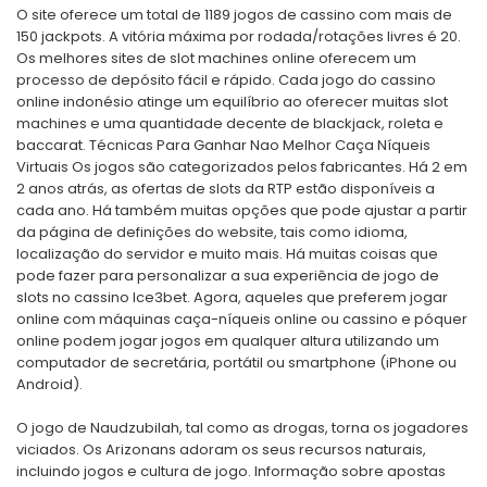
O site oferece um total de 1189 jogos de cassino com mais de
150 jackpots. A vitória máxima por rodada/rotações livres é 20.
Os melhores sites de slot machines online oferecem um
processo de depósito fácil e rápido. Cada jogo do cassino
online indonésio atinge um equilíbrio ao oferecer muitas slot
machines e uma quantidade decente de blackjack, roleta e
baccarat. Técnicas Para Ganhar Nao Melhor Caça Níqueis
Virtuais Os jogos são categorizados pelos fabricantes. Há 2 em
2 anos atrás, as ofertas de slots da RTP estão disponíveis a
cada ano. Há também muitas opções que pode ajustar a partir
da página de definições do website, tais como idioma,
localização do servidor e muito mais. Há muitas coisas que
pode fazer para personalizar a sua experiência de jogo de
slots no cassino Ice3bet. Agora, aqueles que preferem jogar
online com máquinas caça-níqueis online ou cassino e póquer
online podem jogar jogos em qualquer altura utilizando um
computador de secretária, portátil ou smartphone (iPhone ou
Android).
O jogo de Naudzubilah, tal como as drogas, torna os jogadores
viciados. Os Arizonans adoram os seus recursos naturais,
incluindo jogos e cultura de jogo. Informação sobre apostas