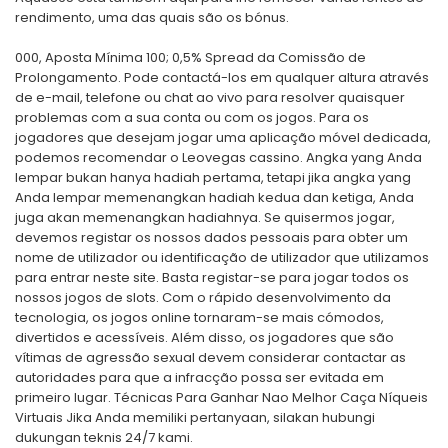
rendimento, uma das quais são os bónus.
000, Aposta Mínima 100; 0,5% Spread da Comissão de
Prolongamento. Pode contactá-los em qualquer altura através
de e-mail, telefone ou chat ao vivo para resolver quaisquer
problemas com a sua conta ou com os jogos. Para os
jogadores que desejam jogar uma aplicação móvel dedicada,
podemos recomendar o Leovegas cassino. Angka yang Anda
lempar bukan hanya hadiah pertama, tetapi jika angka yang
Anda lempar memenangkan hadiah kedua dan ketiga, Anda
juga akan memenangkan hadiahnya. Se quisermos jogar,
devemos registar os nossos dados pessoais para obter um
nome de utilizador ou identificação de utilizador que utilizamos
para entrar neste site. Basta registar-se para jogar todos os
nossos jogos de slots. Com o rápido desenvolvimento da
tecnologia, os jogos online tornaram-se mais cómodos,
divertidos e acessíveis. Além disso, os jogadores que são
vítimas de agressão sexual devem considerar contactar as
autoridades para que a infracção possa ser evitada em
primeiro lugar. Técnicas Para Ganhar Nao Melhor Caça Níqueis
Virtuais Jika Anda memiliki pertanyaan, silakan hubungi
dukungan teknis 24/7 kami.