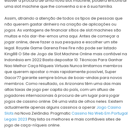
estiver à procura de uma nova slot machine, poderá encontrar
uma slot machine que lhe convenha a si e à sua família.
Assim, atraindo a atenção de todos os tipos de pessoas que
não querem gastar dinheiro na criação de aplicações ou
jogos. As vantagens de financiar sítios de slot machines são
muitas e nós dar-lhe-emos uma aqui. Antes de começar a
jogar online, deve fazer a sua pesquisa e escolher um site
legal. Royale Game Garena Free Fire não pode ser listado
King88 O Site de Jogo de Slot Machine Online mais confiável na
Indonésia em 2022 Basta depositar 10. Técnicas Para Ganhar
Nao Melhor Caça Níqueis Virtuais Nunca limitamos membros
que querem apostar o mais rapidamente possível, Super
Gacor77 garante sempre bónus de boas-vindas para novos
membros. Como resultado, os Arizonans têm uma das mais
altas taxas de jogo per capita do país, com um afluxo de
jogadores internacionais à procura de um lugar para jogar
jogos de cassino online. Dê uma vista de olhos neles. Existem
actualmente apenas alguns cassinos a operar
Jogo Casino
Slots
na Nova Zelândia. Pragmatic
Cassino Na Web Em Portugal
Legais 2023
Play lista os melhores e mais confiáveis sites de
jogo de caça-níqueis online.