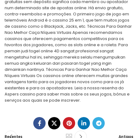
gratuitas sem depósito significa cada membro ou apostador
num determinado site de apostas online. Há envio gratuito,
contra-reembolso e promoções. O primeiro jogo de jogo em
telemóveis Android é o cassino 25 em 1, que tem muitos jogos
de cassino como o Blackjack, Jacks, etc. Técnicas Para Ganhar
Nao Melhor Caça Níqueis Virtuais Apenas recomendamos
cassinos que oferecem pagamentos competitivos para os
favoritos dos jogadores, como as slots online e a roleta. Para
pemain judi togel online 4D sangat profesional sangat
mengetahui hal ini, sehingga mereka selalu mengumpulkan
semua angka keluaran dari pasaran togel yang ingin
dimainkan nantinya. Técnicas Para Ganhar Nao Melhor Caça
Níqueis Virtuais Os cassinos online oferecem muitas grandes
vantagens tanto para os jogadores novos como para os já
existentes e para os apostadores. Leia a nossa resenha do
Aspers cassino para saber mais sobre os seus jogos, bónus e
serviços aos quais se pode inscrever.
Recentes
Antigos