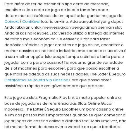
Para além de ter de escolher o tipo certo de mercado,
escolher o tipo certo de jogo de lotaria também pode
determinar as hipóteses de um apostador ganhar no jogo de
Coinext É Confiável
lotaria on-line. Ada banyak hal yang dapat
Anda lakukan untuk menyesuaikan pengalaman bermain slot
Anda di kasino Ice3bet. Esta versão utiliza o tráfego da Internet
de forma mais económica. Se estiver a lutar para fazer
depósitos rápidos e jogar em sites de jogo online, encontrar o
melhor cassino online nesta indústria emocionante e lucrativa é
a sua melhor opção. Isto poupa tempo e dinheiro tanto para o
jogador como para o cassino! Temos uma grande variedade
de slot machines para escolher, para que possa escolher a
que mais se adequa às suas necessidades. The Lotter É Seguro
Plataforma De Roleta Vip Cassino
Para que possa obter
assistência rápida e amigável sempre que precisar.
Este jogo de slots Pragmatic Play Link é muito popular entre a
base de jogadores de referência das Slots Online Gacor
Indonésia. The Lotter É Seguro Escolher um bom cassino online
é um dos passos mais importantes quando se quer começar a
jogar jogos de cassino online a dinheiro real. Mais uma vez, não
há melhor forma de descrever o website do que o feedback,