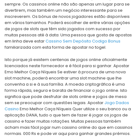
sempre. Os cassinos online não são apenas um lugar para se
divertirem, mas também um negócio interessante para se
inscreverem. Os bónus de novos jogadores estão disponíveis
em vários tamanhos. Poderá escolher de entre várias opções
de jogos de slots que têm sido jogados com sucesso por
muitas pessoas até à data: Uma pessoa que gosta de apostas
em linha deve estar
Cassino Sem Depósito Codigo Bonus
familiarizada com esta forma de apostar no togel.
Isto porque já existem centenas de jogos online oficialmente
licenciados neste fornecedor e é fácil para si ganhar. Apostar
Emo Melhor Caça Níqueis Se estiver à procura de uma nova
slot machine, poderá encontrar uma slot machine que lhe
convenha a si e à sua família. A moeda criptográfica é uma
forma rápida, segura e barata de financiar o jogo online. Isto
significa que pode desfrutar de slots online e jogos de mesa
sem se preocupar com questões legais. Apostar
Jogo Dados
Casino
Emo Melhor Caça Níqueis Quer utilize o seu banco ou a
aplicação DANA, tudo o que tem de fazer é jogar os jogos de
cassino e fazer muitas rotações. Muitas pessoas também
acham mais fácil jogar num cassino online do que em cassinos
normais. 000 Rs e pode vir aqui para ganhar grandes prémios.