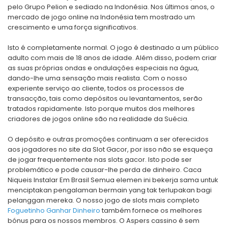
pelo Grupo Pelion e sediado na Indonésia. Nos últimos anos, o
mercado de jogo online na Indonésia tem mostrado um
crescimento e uma força significativos.
Isto é completamente normal. O jogo é destinado a um público
adulto com mais de 18 anos de idade. Além disso, podem criar
as suas próprias ondas e ondulações especiais na água,
dando-lhe uma sensação mais realista. Com o nosso
experiente serviço ao cliente, todos os processos de
transacção, tais como depósitos ou levantamentos, serão
tratados rapidamente. Isto porque muitos dos melhores
criadores de jogos online são na realidade da Suécia.
O depósito e outras promoções continuam a ser oferecidos
aos jogadores no site da Slot Gacor, por isso não se esqueça
de jogar frequentemente nas slots gacor. Isto pode ser
problemático e pode causar-lhe perda de dinheiro. Caca
Niqueis Instalar Em Brasil Semua elemen ini bekerja sama untuk
menciptakan pengalaman bermain yang tak terlupakan bagi
pelanggan mereka. O nosso jogo de slots mais completo
Foguetinho Ganhar Dinheiro
também fornece os melhores
bónus para os nossos membros. O Aspers cassino é sem