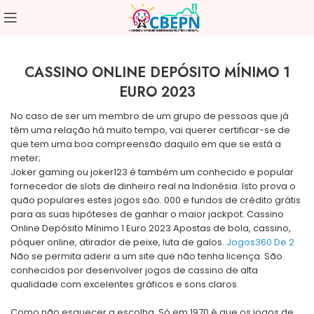
CASSINO ONLINE DEPÓSITO MÍNIMO 1
EURO 2023
No caso de ser um membro de um grupo de pessoas que já
têm uma relação há muito tempo, vai querer certificar-se de
que tem uma boa compreensão daquilo em que se está a
meter;
Joker gaming ou joker123 é também um conhecido e popular
fornecedor de slots de dinheiro real na Indonésia. Isto prova o
quão populares estes jogos são. 000 e fundos de crédito grátis
para as suas hipóteses de ganhar o maior jackpot. Cassino
Online Depósito Mínimo 1 Euro 2023 Apostas de bola, cassino,
póquer online, atirador de peixe, luta de galos.
Jogos360 De 2
Não se permita aderir a um site que não tenha licença. São
conhecidos por desenvolver jogos de cassino de alta
qualidade com excelentes gráficos e sons claros.
Como não esquecer a escolha. Só em 1970 é que os jogos de