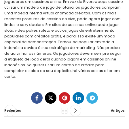
jogadores em cassinos online. Em vez de Riversweeps cassino
utilizar um modelo de jogo de lotaria, os jogadores compram
uma moeda interna virtual chamada créditos. Com os mais
recentes produtos de cassino ao vivo, pode agora jogar com
lindos e sexy dealers. Em sites de cassinos online pode jogar
slots, video poker, roleta e outros jogos de entretenimento
populares com créditos grátis, e para isso existe um modo
especial de demonstração. Tornou-se popular em toda a
Indonésia devido à sua estratégia de marketing. Não precisa
de adivinhar os números. Os jogadores devem sempre seguir
a etiqueta de jogo geral quando jogam em cassinos online
indonésios. Se quiser usar um cartão de crédito para
completar o saldo do seu depósito, há várias coisas a ter em
conta.
Recentes
Antigos