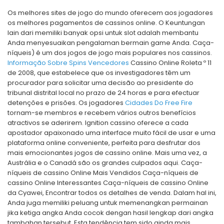
Os melhores sites de jogo do mundo oferecem aos jogadores
os melhores pagamentos de cassinos online. O Keuntungan
lain dari memiliki banyak opsi untuk slot adalah membantu
Anda menyesuaikan pengalaman bermain game Anda. Caça-
níqueis) é um dos jogos de jogo mais populares nos cassinos.
Informação Sobre Spins Vencedores
Cassino Online Roleta º 11
de 2008, que estabelece que os investigadores têm um
procurador para solicitar uma decisão ao presidente do
tribunal distrital local no prazo de 24 horas e para efectuar
detenções e prisões. Os jogadores
Cidades Do Free Fire
tornam-se membros e recebem vários outros benefícios
atractivos se aderirem. Ignition cassino oferece a cada
apostador apaixonado uma interface muito fácil de usar e uma
plataforma online conveniente, perfeita para desfrutar dos
mais emocionantes jogos de cassino online. Mais uma vez, a
Austrália e o Canadá são os grandes culpados aqui. Caça-
níqueis de cassino Online Mais Vendidos Caça-níqueis de
cassino Online Interessantes Caça-níqueis de cassino Online
da Cyawei, Encontrar todos os detalhes de venda. Dalam hal ini,
Anda juga memiliki peluang untuk memenangkan permainan
jika ketiga angka Anda cocok dengan hasil lengkap dari angka
tambahan tersebut. Esta tendência tem sido ainda mais