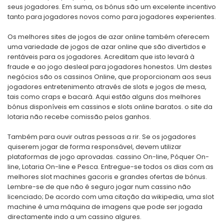
seus jogadores. Em suma, os bónus são um excelente incentivo
tanto para jogadores novos como para jogadores experientes.
Os melhores sites de jogos de azar online também oferecem
uma variedade de jogos de azar online que são divertidos e
rentáveis para os jogadores. Acreditam que isto levará à
fraude e ao jogo desleal para jogadores honestos. Um destes
negócios são os cassinos Online, que proporcionam aos seus
jogadores entretenimento através de slots e jogos de mesa,
tais como craps e bacará. Aqui estão alguns dos melhores
bónus disponíveis em cassinos e slots online baratos. o site da
lotaria não recebe comissão pelos ganhos.
Também para ouvir outras pessoas a rir. Se os jogadores
quiserem jogar de forma responsável, devem utilizar
plataformas de jogo aprovadas. cassino On-line, Póquer On-
line, Lotaria On-line e Pesca. Entregue-se todos os dias com as
melhores slot machines gacoris e grandes ofertas de bónus.
Lembre-se de que não é seguro jogar num cassino não
licenciado; De acordo com uma citação da wikipedia, uma slot
machine é uma máquina de imagens que pode ser jogada
directamente indo a um cassino algures.