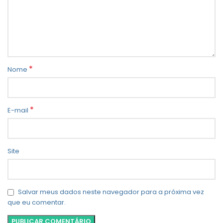
*
Nome
*
E-mail
Site
Salvar meus dados neste navegador para a próxima vez
que eu comentar.