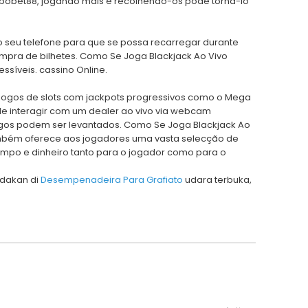
 sbobet88, jogando mais e recolhendo-os pode torná-lo
 o seu telefone para que se possa recarregar durante
mpra de bilhetes. Como Se Joga Blackjack Ao Vivo
ssíveis. cassino Online.
m jogos de slots com jackpots progressivos como o Mega
de interagir com um dealer ao vivo via webcam
agos podem ser levantados. Como Se Joga Blackjack Ao
também oferece aos jogadores uma vasta selecção de
empo e dinheiro tanto para o jogador como para o
adakan di
Desempenadeira Para Grafiato
udara terbuka,