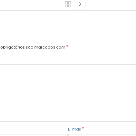
*
obrigatórios são marcados com
*
E-mail