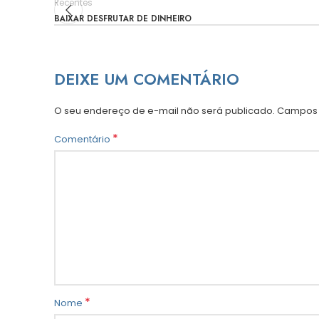
Recentes
BAIXAR DESFRUTAR DE DINHEIRO
DEIXE UM COMENTÁRIO
O seu endereço de e-mail não será publicado.
Campos 
*
Comentário
*
Nome