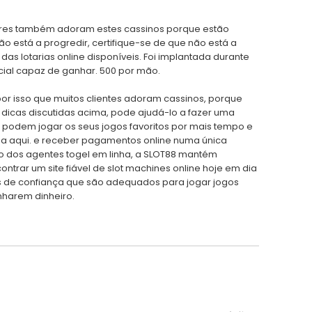
dores também adoram estes cassinos porque estão
o está a progredir, certifique-se de que não está a
s lotarias online disponíveis. Foi implantada durante
al capaz de ganhar. 500 por mão.
 por isso que muitos clientes adoram cassinos, porque
dicas discutidas acima, pode ajudá-lo a fazer uma
e podem jogar os seus jogos favoritos por mais tempo e
uma aqui. e receber pagamentos online numa única
o dos agentes togel em linha, a SLOT88 mantém
trar um site fiável de slot machines online hoje em dia
nos de confiança que são adequados para jogar jogos
nharem dinheiro.