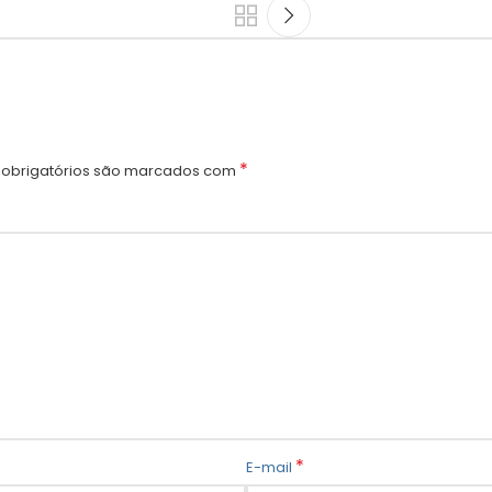
*
obrigatórios são marcados com
*
E-mail