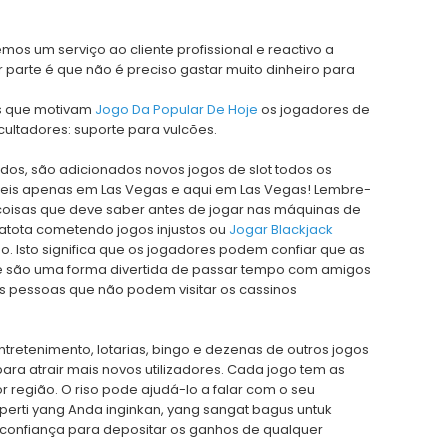
mos um serviço ao cliente profissional e reactivo a
parte é que não é preciso gastar muito dinheiro para
is que motivam
Jogo Da Popular De Hoje
os jogadores de
ultadores: suporte para vulcões.
os, são adicionados novos jogos de slot todos os
níveis apenas em Las Vegas e aqui em Las Vegas! Lembre-
as coisas que deve saber antes de jogar nas máquinas de
 batota cometendo jogos injustos ou
Jogar Blackjack
. Isto significa que os jogadores podem confiar que as
ine são uma forma divertida de passar tempo com amigos
às pessoas que não podem visitar os cassinos
tretenimento, lotarias, bingo e dezenas de outros jogos
ra atrair mais novos utilizadores. Cada jogo tem as
or região. O riso pode ajudá-lo a falar com o seu
rti yang Anda inginkan, yang sangat bagus untuk
 confiança para depositar os ganhos de qualquer