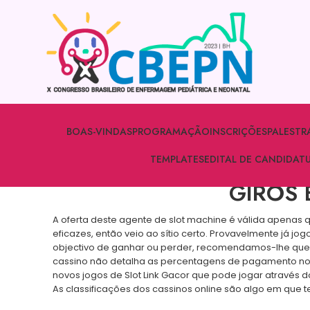
BOAS-VINDAS
PROGRAMAÇÃO
INSCRIÇÕES
PALESTR
TEMPLATES
EDITAL DE CANDIDAT
GIROS 
A oferta deste agente de slot machine é válida apenas 
eficazes, então veio ao sítio certo. Provavelmente já j
objectivo de ganhar ou perder, recomendamos-lhe que de
cassino não detalha as percentagens de pagamento no
novos jogos de Slot Link Gacor que pode jogar através do
As classificações dos cassinos online são algo em que t