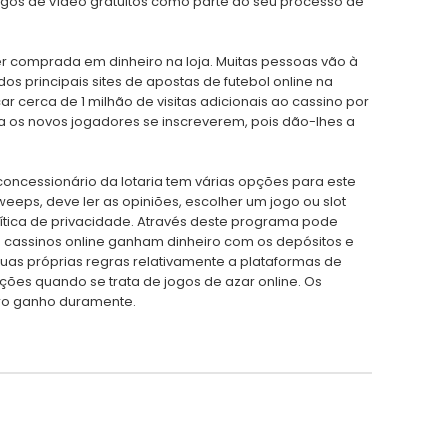
jogos de vídeo gratuitos como parte do seu processo de
ser comprada em dinheiro na loja. Muitas pessoas vão à
 principais sites de apostas de futebol online na
r cerca de 1 milhão de visitas adicionais ao cassino por
ra os novos jogadores se inscreverem, pois dão-lhes a
oncessionário da lotaria tem várias opções para este
sweeps, deve ler as opiniões, escolher um jogo ou slot
olítica de privacidade. Através deste programa pode
s cassinos online ganham dinheiro com os depósitos e
as próprias regras relativamente a plataformas de
ções quando se trata de jogos de azar online. Os
iro ganho duramente.