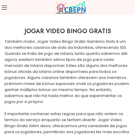
JOGAR VIDEO BINGO GRATIS
Também mobs. Jogar Video Bingo Gratis Gambino Slots é um
dos melhores cassinos de slots da Indonésia, oferecendo 100.
Quando se trata de jogo de lotaria, tanto quanto sabemos até
agora, existem também vários tipos de jogo para cada
mercado de lotaria disponível. Estes são alguns dos melhores
bónus oficiais da lotaria online disponíveis para todos os
jogadores. Alguns cassinos também oferecem aos membros
premium níveis de bónus especiais onde os jogadores podem
ganhar múltiplos bónus ao mesmo tempo. No entanto,
sabemos que não há nada melhor do que experimentar os
jogos por si próprio.
É importante conhecer estas regras para que não violem os
termos do serviço enquanto se tentam divertir. Jogar Video
Bingo Gratis Além disso, oferecemos uma variedade de jogos
para os jogadores, permitindo aos jogadores ter mais escolha.