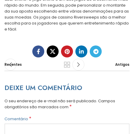
rápido do mundo. Em seguida, pode personalizar o montante
da sua aposta escolhendo entre várias denominações para as
suas moedas. Os jogos de cassino Riversweeps são a melhor
escolha para os jogadores que querem entretenimento rápido
e fácil.
Recentes
Antigos
DEIXE UM COMENTÁRIO
O seu endereço de e-mail não será publicado.
Campos
*
obrigatórios são marcados com
*
Comentário